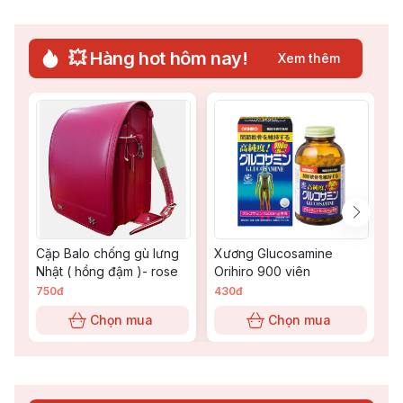
💥 Hàng hot hôm nay!
Xem thêm
Cặp Balo chống gù lưng
Xương Glucosamine
K
Nhật ( hồng đậm )- rose
Orihiro 900 viên
5
750đ
430đ
5
Chọn mua
Chọn mua