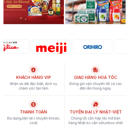
KHÁCH HÀNG VIP
GIAO HÀNG HOẢ TỐC
Nhận ưu đãi đặc biệt, dịch vụ
Đóng gói vận chuyển tất cả các
chăm sóc tận tâm
đơn lên trong ngày.
THANH TOÁN
TUYỂN ĐẠI LÝ NHẬT-VIỆT
Đa dạng,tiện lợi ( chuyển khoản,
Chúng tôi cần hợp tác mở bán
cod)
hàng Nhật ko cần vốn,inbox nhé!