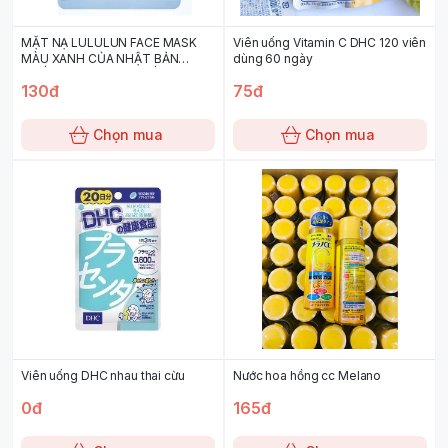
MẶT NẠ LULULUN FACE MASK
Viên uống Vitamin C DHC 120 viên
MÀU XANH CỦA NHẬT BẢN
dùng 60 ngày
CHỐNG LÃO HOÁ 7 MIẾNG
130đ
75đ
Chọn mua
Chọn mua
Viên uống DHC nhau thai cừu
Nước hoa hồng cc Melano
0đ
165đ