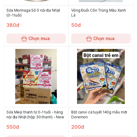
Sữa Morinaga Số 0 nội địa Nhật
Vòng Đuổi Côn Trùng Màu Xanh
(0-1 tuổi)
Lá
380đ
50đ
Chọn mua
Chọn mua
Sữa Meiji thanh từ 0-1 tuổi - hàng
Bột canxi cá tuyết 140g mẫu mới
nội địa Nhật (hộp 30 thanh) - New
Doremon
550đ
200đ