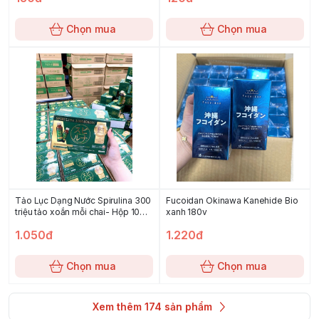
Chọn mua
Chọn mua
Tảo Lục Dạng Nước Spirulina 300
Fucoidan Okinawa Kanehide Bio
triệu tảo xoắn mỗi chai- Hộp 10
xanh 180v
chai
1.050đ
1.220đ
Chọn mua
Chọn mua
Xem thêm
174
sản phẩm