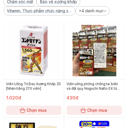
Chăm sóc mắt
Bảo vệ xương khớp
Vitamin, Thực phẩm chức năng sức khoẻ
+4 danh mục
Viên Uống Trị Đau Xương Khớp ZS
Viên uống phòng chống tai biến
[Nhện trắng 270 viên]
và đột quỵ Noguchi Natto EX tóc
xù 3000FU hộp 90 viên
1.020đ
430đ
Chọn mua
Chọn mua