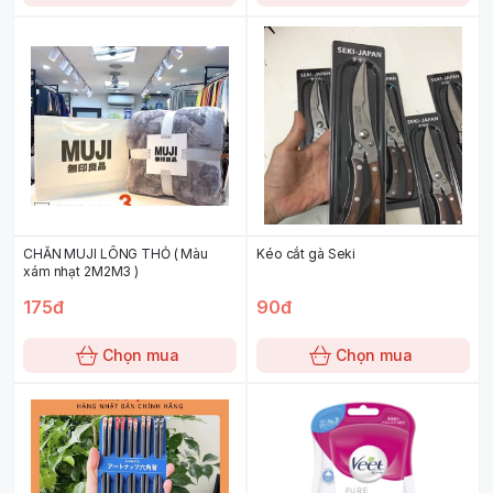
CHĂN MUJI LÔNG THỎ ( Màu
Kéo cắt gà Seki
xám nhạt 2M2M3 )
175đ
90đ
Chọn mua
Chọn mua