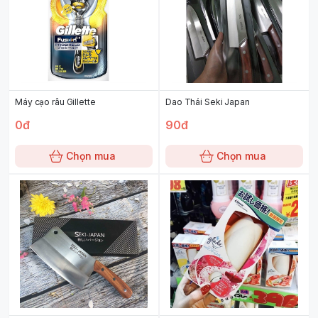
Máy cạo râu Gillette
Dao Thái Seki Japan
0đ
90đ
Chọn mua
Chọn mua