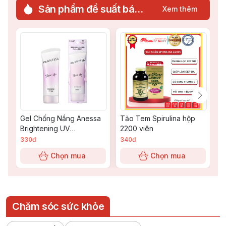
Sản phẩm đề suất bán chạy
Xem thêm
Gel Chống Nắng Anessa
Tảo Tem Spirulina hộp
V
Brightening UV
2200 viên
O
Sunscreen Tone Up 90g
330đ
340đ
2
Chọn mua
Chọn mua
Chăm sóc sức khỏe