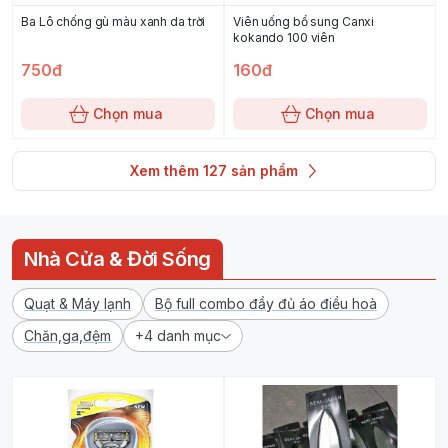
Ba Lô chống gù màu xanh da trời
Viên uống bổ sung Canxi
kokando 100 viên
750đ
160đ
Chọn mua
Chọn mua
Xem thêm
127
sản phẩm
Nhà Cửa & Đời Sống
Quạt & Máy lạnh
Bộ full combo đầy đủ áo điều hoà
Chăn,ga,đệm
+4 danh mục