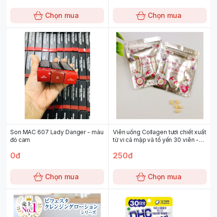
Chọn mua
Chọn mua
Son MAC 607 Lady Danger - màu
Viên uống Collagen tươi chiết xuất
đỏ cam
từ vi cá mập và tổ yến 30 viên -
màu vàng
0đ
250đ
Chọn mua
Chọn mua