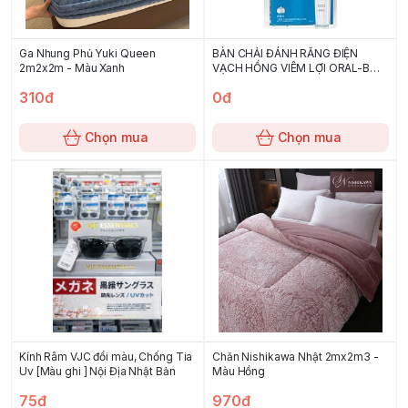
Ga Nhung Phủ Yuki Queen
BÀN CHẢI ĐÁNH RĂNG ĐIỆN
2m2x2m - Màu Xanh
VẠCH HỒNG VIÊM LỢI ORAL-B
CLEAN SOFT (D12013T)
310đ
0đ
Chọn mua
Chọn mua
Kính Râm VJC đổi màu, Chống Tia
Chăn Nishikawa Nhật 2mx2m3 -
Uv [Màu ghi ] Nội Địa Nhật Bản
Màu Hồng
75đ
970đ