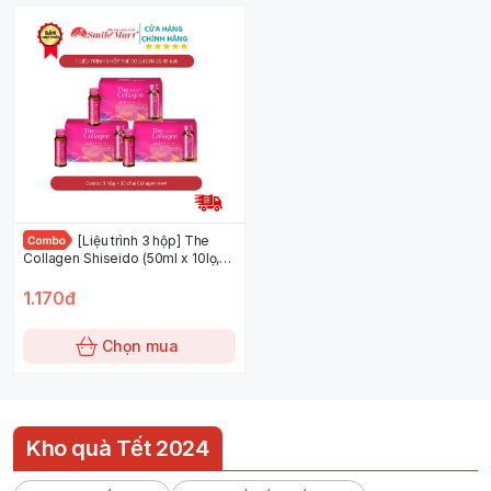
[Liệu trình 3 hộp] The
Collagen Shiseido (50ml x 10lọ,
30 chai) nội địa Nhật
1.170đ
Chọn mua
Kho quà Tết 2024