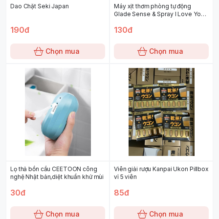
Dao Chặt Seki Japan
Máy xịt thơm phòng tự động
Glade Sense & Spray I Love You-
Hương hoa hồng
190đ
130đ
Chọn mua
Chọn mua
Lọ thả bồn cầu CEETOON công
Viên giải rượu Kanpai Ukon Pillbox
nghệ Nhật bản,diệt khuẩn khử mùi
vỉ 5 viên
30đ
85đ
Chọn mua
Chọn mua