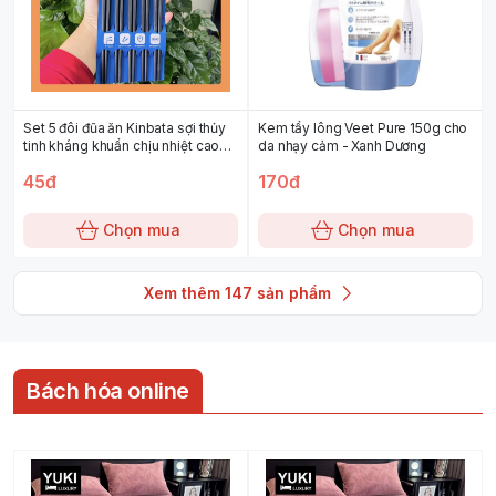
￼Set 5 đôi đũa ăn Kinbata sợi thủy
Kem tẩy lông Veet Pure 150g cho
tinh kháng khuẩn chịu nhiệt cao
da nhạy cảm - Xanh Dương
260 độ C Nội địa Nhật Bản
45đ
170đ
Chọn mua
Chọn mua
Xem thêm
147
sản phẩm
Bách hóa online