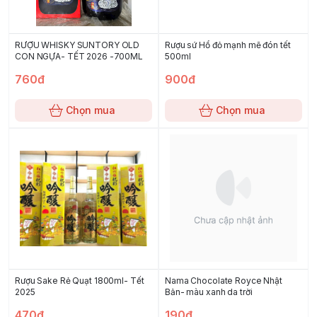
RƯỢU WHISKY SUNTORY OLD
Rượu sứ Hổ đỏ mạnh mẽ đón tết
CON NGỰA- TẾT 2026 -700ML
500ml
760đ
900đ
Chọn mua
Chọn mua
Rượu Sake Rẻ Quạt 1800ml- Tết
Nama Chocolate Royce Nhật
2025
Bản- màu xanh da trời
470đ
190đ