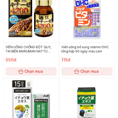
VIÊN UỐNG CHỐNG ĐỘT QUỴ,
Viên uống bổ sung vitamin DHC
TAI BIẾN MARUMAN NATTO
tổng hợp 60 ngày màu cam
KINASE 4200FU 120 VIÊN
550đ
115đ
Chọn mua
Chọn mua