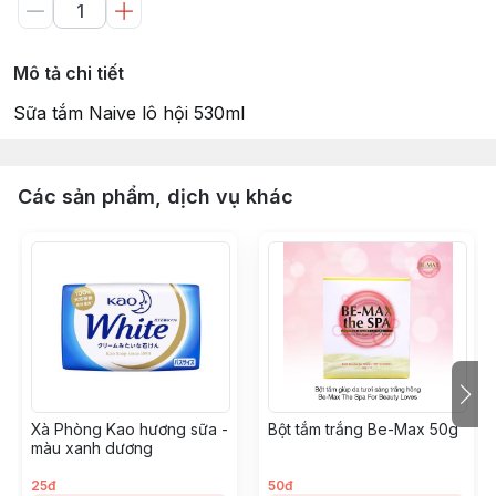
Mô tả chi tiết
Sữa tắm Naive lô hội 530ml
Các sản phẩm, dịch vụ khác
Xà Phòng Kao hương sữa -
Bột tắm trắng Be-Max 50g
màu xanh dương
25đ
50đ