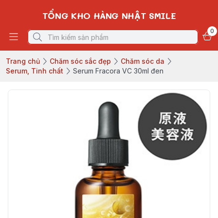
TỔNG KHO HÀNG NHẬT SMILE
0
Trang chủ
Chăm sóc sắc đẹp
Chăm sóc da
Serum, Tinh chất
Serum Fracora VC 30ml đen