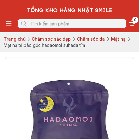
TỔNG KHO HÀNG NHẬT SMILE
0
Trang chủ
Chăm sóc sắc đẹp
Chăm sóc da
Mặt nạ
Mặt nạ tế bào gốc hadaomoi suhada tím