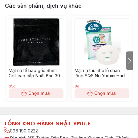
Các sản phẩm, dịch vụ khác
Mặt nạ tế bào gốc Stem
Mặt nạ thu nhỏ lỗ chân
Cell cao cấp Nhật Bản 30
lông SQS No Yurumi Hada-
miếng- Màu đen
Túi 10 miếng
95đ
0đ
Chọn mua
Chọn mua
TỔNG KHO HÀNG NHẬT SMILE
096 190 0222
Địa chỉ
:
168 Tưởng Dân Bảo, Phường Khương Đình, Thành