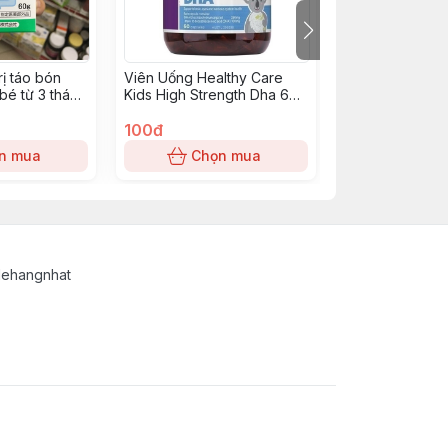
rị táo bón
Viên Uống Healthy Care
Siro Muhi màu đ
bé từ 3 tháng
Kids High Strength Dha 60
cúml (50/th)
Viên Date 2/2025
100đ
0đ
n mua
Chọn mua
Chọn
lehangnhat