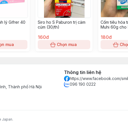
h lý Gifrer 40
Siro ho S Paburon trị cảm
Cốm tiêu hóa t
cúm (30/th)
Muhi 60g cho 
tuổi
160đ
180đ
ọn mua
Chọn mua
Chọ
Thông tin liên hệ
https://www.facebook.com/smi
096 190 0222
nh, Thành phố Hà Nội
e Japan.