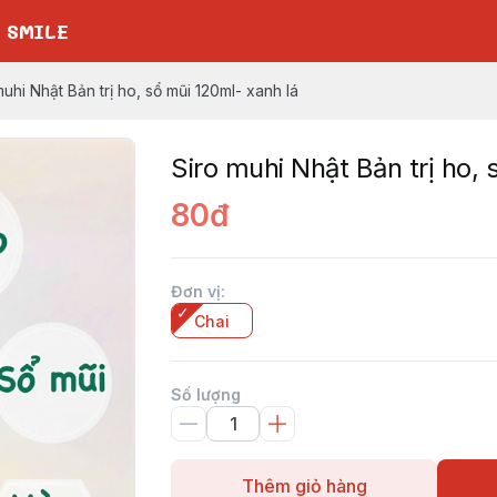
 SMILE
muhi Nhật Bản trị ho, sổ mũi 120ml- xanh lá
Siro muhi Nhật Bản trị ho,
80đ
Đơn vị
:
Chai
Số lượng
Thêm giỏ hàng