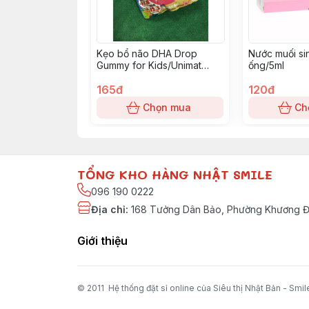
Kẹo bổ não DHA Drop
Nước muối sin
Gummy for Kids/Unimat
ống/5ml
Riken vị cam
165đ
120đ
Chọn mua
Ch
TỔNG KHO HÀNG NHẬT SMILE
096 190 0222
Địa chỉ
:
168 Tưởng Dân Bảo, Phường Khương Đì
Giới thiệu
© 2011 Hệ thống đặt sỉ online của Siêu thị Nhật Bản - Smil