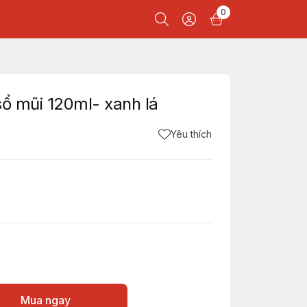
0
 sổ mũi 120ml- xanh lá
Yêu thích
Mua ngay