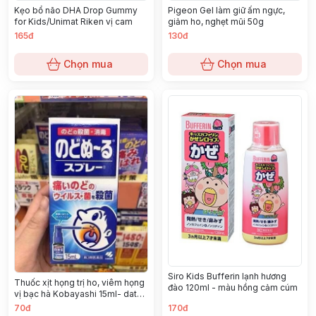
Kẹo bổ não DHA Drop Gummy
Pigeon Gel làm giữ ấm ngực,
for Kids/Unimat Riken vị cam
giảm ho, nghẹt mũi 50g
165đ
130đ
Chọn mua
Chọn mua
Siro Kids Bufferin lạnh hương
Thuốc xịt họng trị ho, viêm họng
đào 120ml - màu hồng cảm cúm
vị bạc hà Kobayashi 15ml- date
01/2025
70đ
170đ