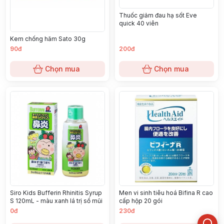
Thuốc giảm đau hạ sốt Eve
quick 40 viên
Kem chống hăm Sato 30g
90đ
200đ
Chọn mua
Chọn mua
Siro Kids Bufferin Rhinitis Syrup
Men vi sinh tiêu hoá Bifina R cao
S 120mL - màu xanh lá trị sổ mũi
cấp hộp 20 gói
0đ
230đ