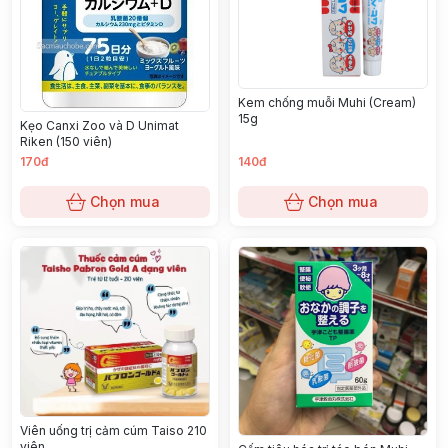
Kem chống muỗi Muhi (Cream)
15g
Kẹo Canxi Zoo và D Unimat
Riken (150 viên)
170đ
140đ
Chọn mua
Chọn mua
Viên uống trị cảm cúm Taiso 210
viên