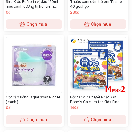
Siro Kids Bufferin vị dâu 120ml -
Thuốc cảm cúm trẻ em Taisho
màu xanh dương trị ho, viêm
46 gói/hộp
họng
0đ
230đ
Chọn mua
Chọn mua
Cốc tập uống 3 giai đoạn Richell
Bột canxi cá tuyết Nhật Bản
( xanh )
Bone's Calcium for Kids Fine
Japan 140g
0đ
140đ
Chọn mua
Chọn mua