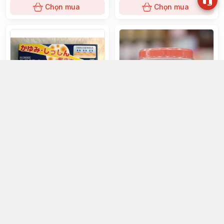
Chọn mua
Chọn mua
Kem bôi đuổi muỗi đốt, côn trùng
Kẹo biếng ăn Mama Remune
20gmàu đen
(48/th)
0đ
160đ
Chọn mua
Chọn mua