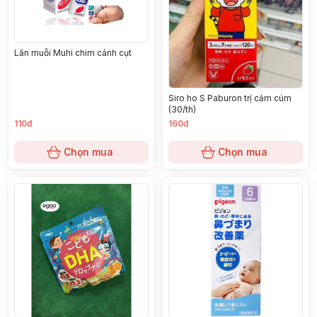
Lăn muỗi Muhi chim cánh cụt
Siro ho S Paburon trị cảm cúm
(30/th)
110đ
160đ
Chọn mua
Chọn mua