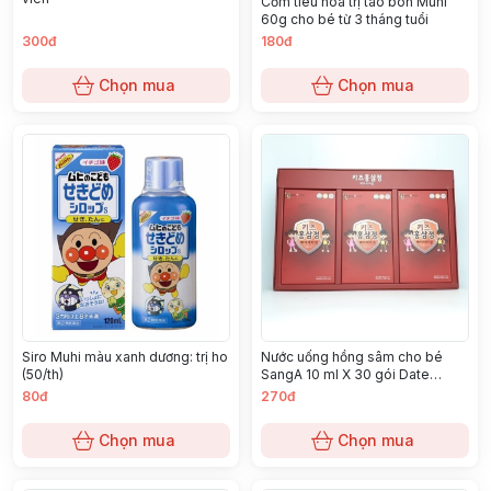
Cốm tiêu hóa trị táo bón Muhi
60g cho bé từ 3 tháng tuổi
300đ
180đ
Chọn mua
Chọn mua
Siro Muhi màu xanh dương: trị ho
Nước uống hồng sâm cho bé
(50/th)
SangA 10 ml X 30 gói Date
3/2025
80đ
270đ
Chọn mua
Chọn mua