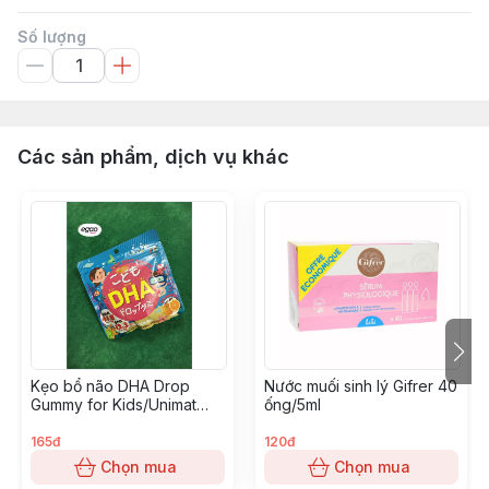
Số lượng
Các sản phẩm, dịch vụ khác
Kẹo bổ não DHA Drop
Nước muối sinh lý Gifrer 40
Gummy for Kids/Unimat
ống/5ml
Riken vị cam
165đ
120đ
Chọn mua
Chọn mua