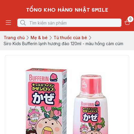
TỔNG KHO HÀNG NHẬT SMILE
0
Trang chủ
Mẹ & bé
Tủ thuốc của bé
Siro Kids Bufferin lạnh hương đào 120ml - màu hồng cảm cúm