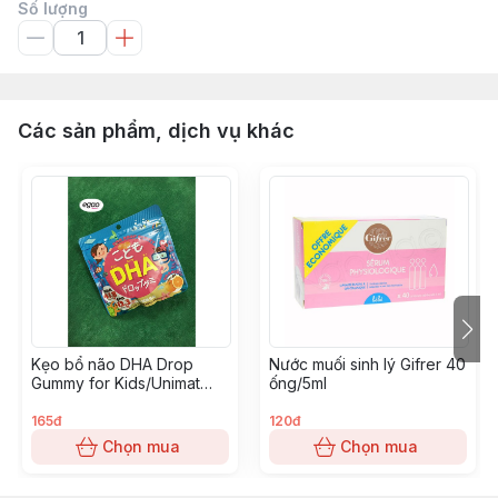
Số lượng
Các sản phẩm, dịch vụ khác
Kẹo bổ não DHA Drop
Nước muối sinh lý Gifrer 40
Gummy for Kids/Unimat
ống/5ml
Riken vị cam
165đ
120đ
Chọn mua
Chọn mua