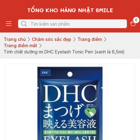
TỔNG KHO HÀNG NHẬT SMILE
0
Trang chủ
Chăm sóc sắc đẹp
Trang điểm
Trang điểm mắt
Tinh chất dưỡng mi DHC Eyelash Tonic Pen (xanh lá 6,5ml)