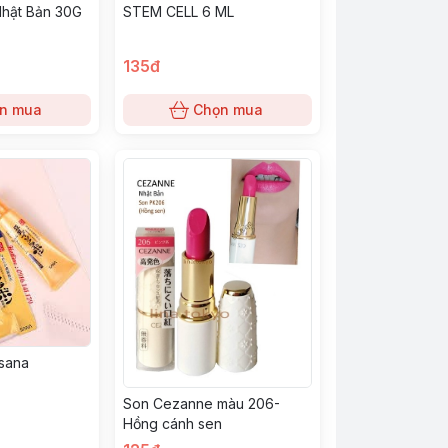
Nhật Bản 30G
STEM CELL 6 ML
135đ
n mua
Chọn mua
sana
Son Cezanne màu 206-
Hồng cánh sen