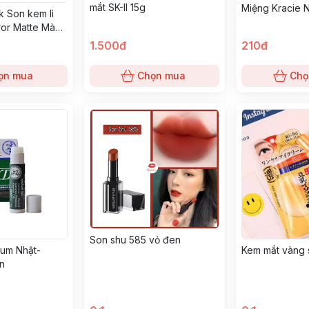
mắt SK-II 15g
Miệng Kracie 
k Son kem lì
rror Matte Màu
1.500đ
210đ
ọn mua
Chọn mua
Chọ
Son shu 585 vỏ đen
tum Nhật-
Kem mắt vàng 
n