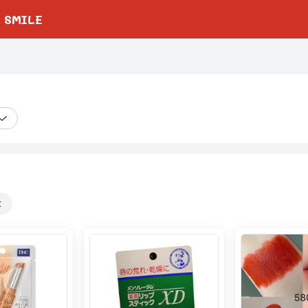
 SMILE
t