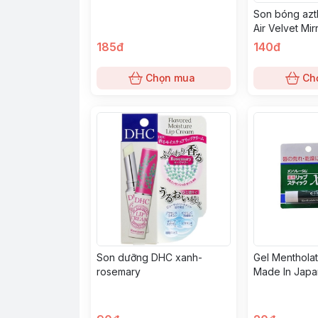
Son bóng azt
Air Velvet Mi
06
185đ
140đ
Chọn mua
Ch
Son dưỡng DHC xanh-
Gel Menthola
rosemary
Made In Japa