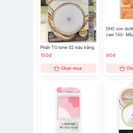
DHC son dưỡ
cam 1.5G- Mẫ
Phấn TG tone 02 màu trắng
150đ
90đ
Chọn mua
Ch