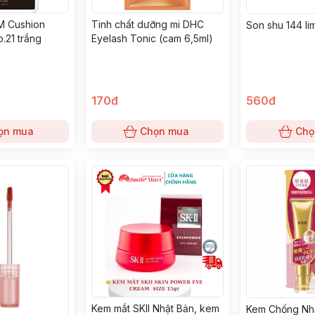
M Cushion
Tinh chất dưỡng mi DHC
Son shu 144 li
.21 trắng
Eyelash Tonic (cam 6,5ml)
170đ
560đ
ọn mua
Chọn mua
Chọ
￼Kem mắt SKII Nhật Bản, kem
Kem Chống Nh