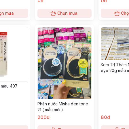
0đ
0đ
ọn mua
Chọn mua
Chọ
Kem Trị Thâm 
eye 20g mẫu 
 màu 407
Phấn nước Misha đen tone
21 ( mẫu mới )
200đ
80đ