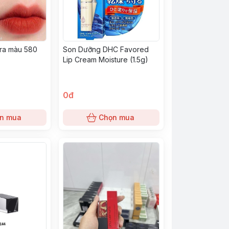
ra màu 580
Son Dưỡng DHC Favored
Lip Cream Moisture (1.5g)
0đ
n mua
Chọn mua