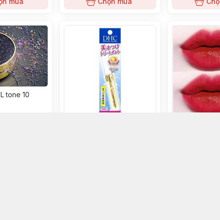
ọn mua
Chọn mua
Chọ
L tone 10
Dưỡng mi DHC chuốt cong,
Son Mac Show
làm dài mi
Poder Kiss mà
woo đỏ cổ điể
0đ
230đ
ọn mua
Chọn mua
Chọ