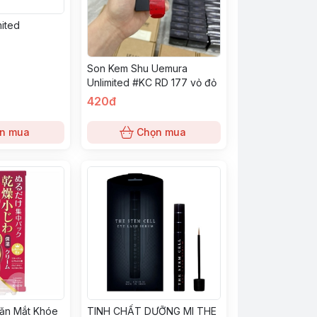
mited
Son Kem Shu Uemura
Unlimited #KC RD 177 vỏ đỏ
420đ
n mua
Chọn mua
ăn Mắt Khóe
TINH CHẤT DƯỠNG MI THE