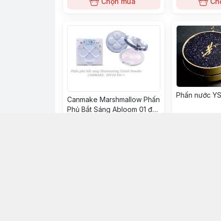
Chọn mua
Ch
Phấn nước YS
Canmake Marshmallow Phấn
Phủ Bắt Sáng Abloom 01 đa
sẵc
200đ
0đ
Chọn mua
Ch