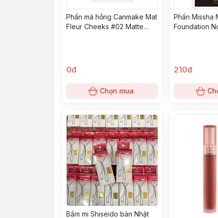
Phấn má hồng Canmake Mat
Phấn Missha 
Fleur Cheeks #02 Matte
Foundation No
Girly Rose
0đ
210đ
Chọn mua
Ch
Bấm mi Shiseido bản Nhật