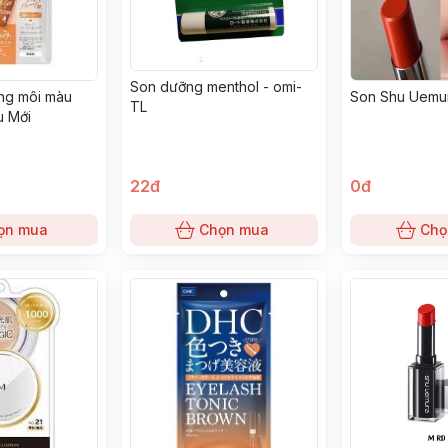
Son dưỡng menthol - omi-
ng môi màu
Son Shu Uemu
TL
u Mới
22đ
0đ
ọn mua
Chọn mua
Chọ