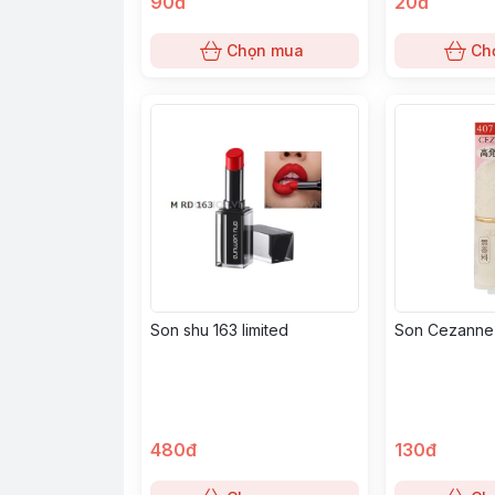
90đ
20đ
Chọn mua
Ch
Son shu 163 limited
Son Cezanne
480đ
130đ