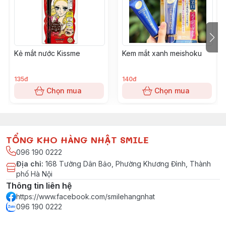
khoẻ. Sản phẩm bảo vệ lông mi khỏi hiện tượng gãy
rụng do sử dụng mascara thường xuyên.
Thành phần tự nhiên, không chứa hương liệu và phẩm
màu
Kẻ mắt nước Kissme
Kem mắt xanh meishoku
HDSD:
135đ
140đ
Chọn mua
Chọn mua
Dùng cọ chải đều dưỡng chất trên toàn bộ hàng mi. Có
thể sử dụng trước khi chuốt mascara hoặc trước khi đi
ngủ để dưỡng chất thấm sâu vào từng sợi mi. Nên sử
dụng sản phẩm 1-2 lần/ngày để đạt hiệu quả tốt nhất.
TỔNG KHO HÀNG NHẬT SMILE
096 190 0222
Địa chỉ
:
168 Tưởng Dân Bảo, Phường Khương Đình, Thành
phố Hà Nội
Thông tin liên hệ
https://www.facebook.com/smilehangnhat
096 190 0222