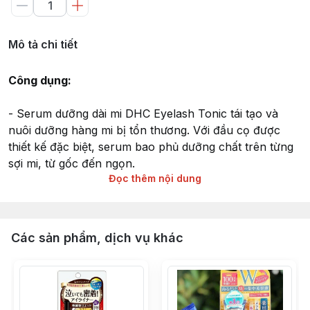
Mô tả chi tiết
Công dụng:
- Serum dưỡng dài mi DHC Eyelash Tonic tái tạo và
nuôi dưỡng hàng mi bị tổn thương. Với đầu cọ được
thiết kế đặc biệt, serum bao phủ dưỡng chất trên từng
sợi mi, từ gốc đến ngọn.
Đọc thêm nội dung
Tinh chất dưỡng mi DHC Eyelash Tonic giúp mi mọc dài
và dày hơn chỉ sau 4 tuần sử dụng.
Các sản phẩm, dịch vụ khác
Thành phần:
- Tinh chất nhân sâm, lô hội và chiết xuất Swertia
Japonica: tăng cưởng sức sống cho hàng mi chắc