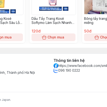
ng Kosé
Dầu Tẩy Trang Kosé
Bông tẩy trang
 Sạch Sâu Lỗ
Softymo Làm Sạch Nhanh
miếng
30ml- vàng
230ml -màu hồng
120đ
50đ
ọn mua
Chọn mua
Chọ
Thông tin liên hệ
https://www.facebook.com/smi
096 190 0222
nh, Thành phố Hà Nội
e Japan.