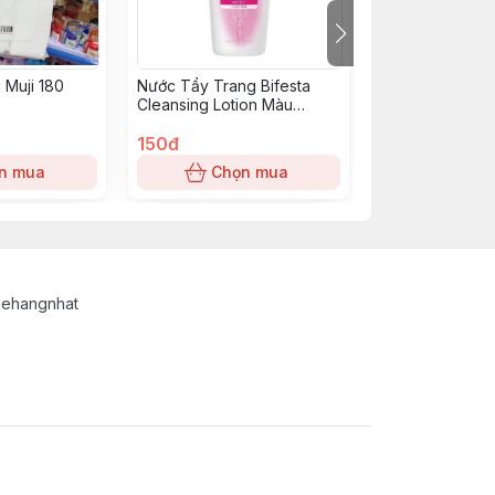
 Muji 180
Nước Tẩy Trang Bifesta
Nước Tẩy Trang
Cleansing Lotion Màu
Cleansing Loti
Hồng- 400ml
Trắng- Màu Xa
150đ
150đ
n mua
Chọn mua
Chọn
lehangnhat