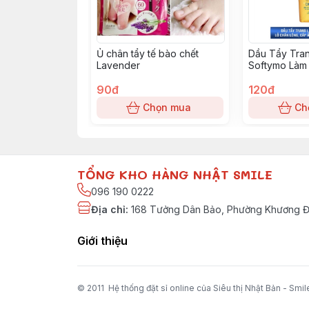
Ủ chân tẩy tế bào chết
Dầu Tẩy Tra
Lavender
Softymo Làm
Chân Lông 2
90đ
đậm
120đ
Chọn mua
Ch
TỔNG KHO HÀNG NHẬT SMILE
096 190 0222
Địa chỉ
:
168 Tưởng Dân Bảo, Phường Khương Đì
Giới thiệu
© 2011 Hệ thống đặt sỉ online của Siêu thị Nhật Bản - Smil