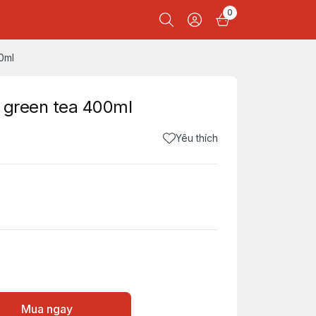
0
0ml
 green tea 400ml
Yêu thích
Mua ngay