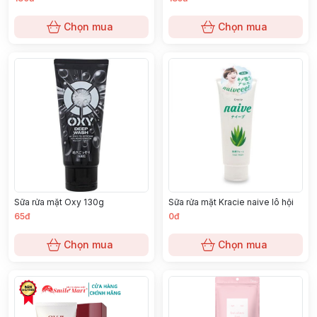
SÁNG DA, MỜ THÂM, GIẢM NÁM
& TÀN NHANG, ĐỀU MÀU DA
Chọn mua
Chọn mua
Sữa rửa mặt Oxy 130g
Sữa rửa mặt Kracie naive lô hội
65đ
0đ
Chọn mua
Chọn mua