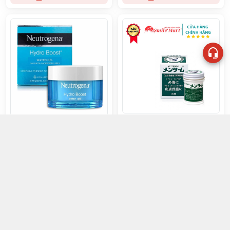
Dầu Cù Là Mentholatum của
Kem dưỡng Hydro boost
Nhật Bản 85g
Neutrogena water gel 50g
190đ
80đ
Chọn mua
Chọn mua