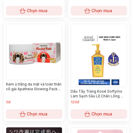
Chọn mua
Chọn mua
Kem ủ trắng da mặt và toàn thân
cô gái Apatheia Glowing Pack
Dầu Tẩy Trang Kosé Softymo
190g
Làm Sạch Sâu Lỗ Chân Lông
230ml- vàng đậm
0đ
120đ
Chọn mua
Chọn mua