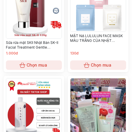
MẶT NẠ LULULUN FACE MASK
MÀU TRẮNG CỦA NHẬT
￼Sữa rửa mặt SKII Nhật Bản SK-II
BẢNDƯỠNG DA TRẮNG SÁNG,
Facial Treatment Gentle
MỊN MÀNG DA DẦU + HỖN HỢP
Cleanser - Tuýp 120g
1.000đ
130đ
Chọn mua
Chọn mua