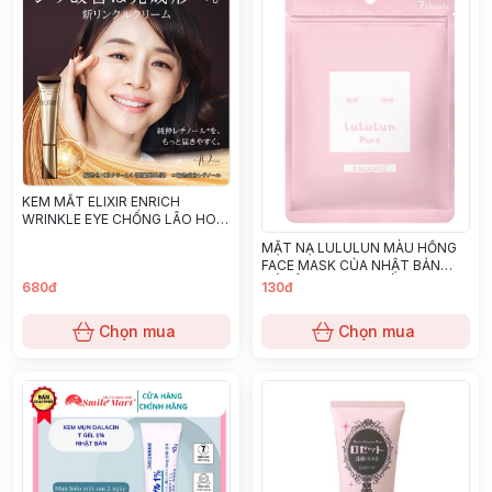
KEM MẮT ELIXIR ENRICH
WRINKLE EYE CHỐNG LÃO HOÁ
BẢN MỚI 2023- 22G
MẶT NẠ LULULUN MÀU HỒNG
FACE MASK CỦA NHẬT BẢN
CẤP ẨM DƯỠNG TRẮNG DA 7
680đ
130đ
MIẾNG
Chọn mua
Chọn mua