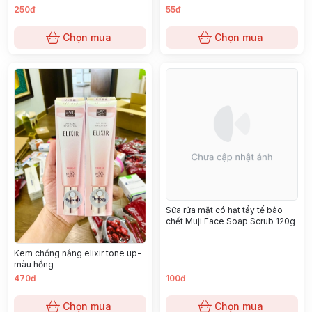
250đ
55đ
Chọn mua
Chọn mua
Sữa rửa mặt có hạt tẩy tế bào
chết Muji Face Soap Scrub 120g
Kem chống nắng elixir tone up-
màu hồng
470đ
100đ
Chọn mua
Chọn mua