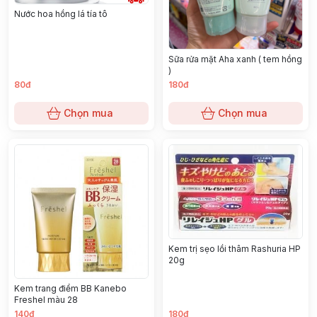
Nước hoa hồng lá tía tô
Sữa rửa mặt Aha xanh ( tem hồng
)
80đ
180đ
Chọn mua
Chọn mua
Kem trị sẹo lồi thâm Rashuria HP
20g
Kem trang điểm BB Kanebo
Freshel màu 28
140đ
180đ