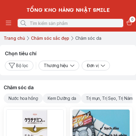
TỔNG KHO HÀNG NHẬT SMILE
0
Trang chủ
Chăm sóc sắc đẹp
Chăm sóc da
Chọn tiêu chí
Bộ lọc
Thương hiệu
Đơn vị
Chăm sóc da
Nước hoa hồng
Kem Dưỡng da
Trị mụn, Trị Sẹo, Trị Nám