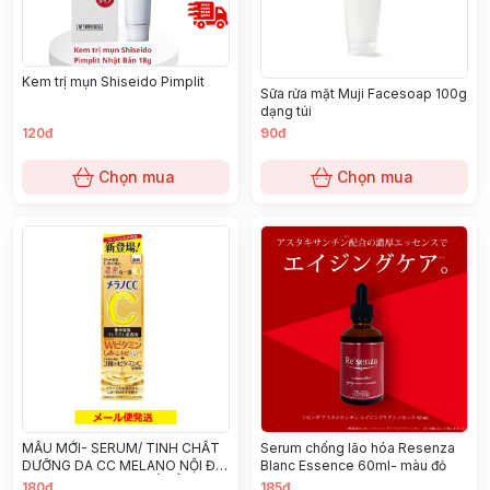
Kem trị mụn Shiseido Pimplit
Sữa rửa mặt Muji Facesoap 100g
dạng túi
120đ
90đ
Chọn mua
Chọn mua
MẪU MỚI- SERUM/ TINH CHẤT
Serum chống lão hóa Resenza
DƯỠNG DA CC MELANO NỘI ĐỊA
Blanc Essence 60ml- màu đỏ
NHẬT BẢN 20ML #CẤP ẨM,
180đ
185đ