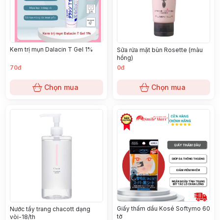
Kem trị mụn Dalacin T Gel 1%
Sữa rửa mặt bùn Rosette (màu
hồng)
70đ
0đ
Chọn mua
Chọn mua
Giấy thấm dầu Kosé Softymo 60
Nước tẩy trang chacott dạng
tờ
vòi-18/th