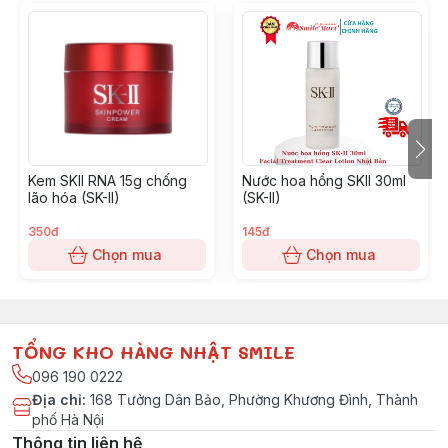
Kem SKII RNA 15g chống
Nước hoa hồng SKII 30ml
lão hóa (SK-II)
(SK-II)
350đ
145đ
Chọn mua
Chọn mua
TỔNG KHO HÀNG NHẬT SMILE
096 190 0222
Địa chỉ
:
168 Tưởng Dân Bảo, Phường Khương Đình, Thành
phố Hà Nội
Thông tin liên hệ