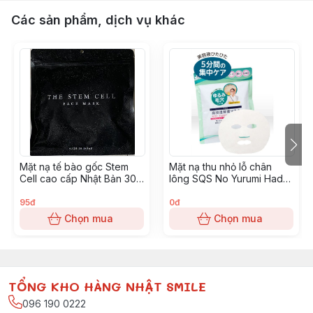
Các sản phẩm, dịch vụ khác
Mặt nạ tế bào gốc Stem
Mặt nạ thu nhỏ lỗ chân
Cell cao cấp Nhật Bản 30
lông SQS No Yurumi Hada-
miếng- Màu đen
Túi 10 miếng
95đ
0đ
Chọn mua
Chọn mua
TỔNG KHO HÀNG NHẬT SMILE
096 190 0222