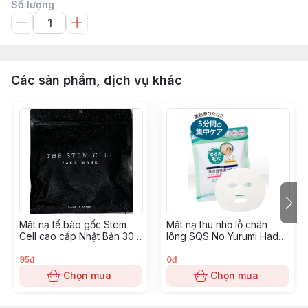
Số lượng
Các sản phẩm, dịch vụ khác
Mặt nạ tế bào gốc Stem
Mặt nạ thu nhỏ lỗ chân
Cell cao cấp Nhật Bản 30
lông SQS No Yurumi Hada-
miếng- Màu đen
Túi 10 miếng
95đ
0đ
Chọn mua
Chọn mua