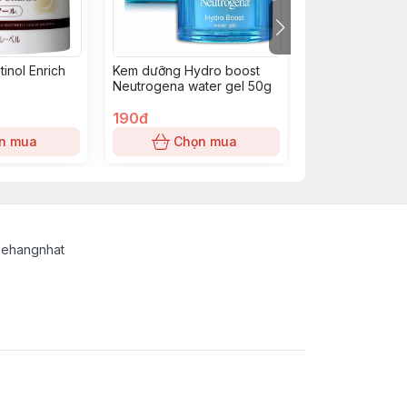
inol Enrich
Kem dưỡng Hydro boost
￼Kem Dưỡng Hỗ 
Neutrogena water gel 50g
Thiện Chảy Xệ 
Elixir Total V F
190đ
50g
1.450đ
n mua
Chọn mua
Chọn
lehangnhat