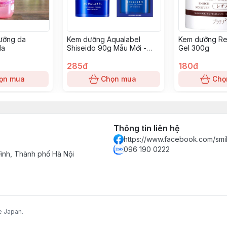
ưỡng da
Kem dưỡng Aqualabel
Kem dưỡng Ret
da
Shiseido 90g Mẫu Mới -
Gel 300g
Xanh
285đ
180đ
ọn mua
Chọn mua
Chọ
Thông tin liên hệ
https://www.facebook.com/smi
096 190 0222
nh, Thành phố Hà Nội
e Japan.