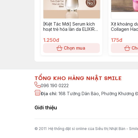
￼[Kiệt Tác Mới] Serum kích
Xịt khoáng d
hoạt trẻ hóa làn da ELIXIR
Collagen Ha
The Serum 50ML
1.250đ
175đ
Chọn mua
Ch
TỔNG KHO HÀNG NHẬT SMILE
096 190 0222
Địa chỉ
:
168 Tưởng Dân Bảo, Phường Khương Đì
Giới thiệu
© 2011 Hệ thống đặt sỉ online của Siêu thị Nhật Bản - Smil