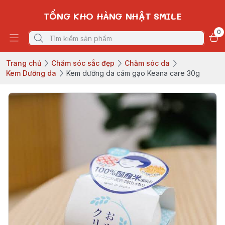
TỔNG KHO HÀNG NHẬT SMILE
0
Trang chủ
Chăm sóc sắc đẹp
Chăm sóc da
Kem Dưỡng da
Kem dưỡng da cám gạo Keana care 30g