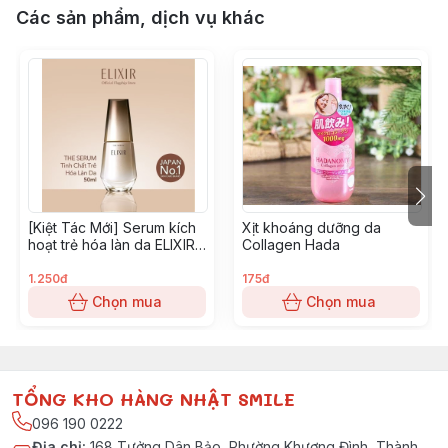
Các sản phẩm, dịch vụ khác
￼[Kiệt Tác Mới] Serum kích
Xịt khoáng dưỡng da
hoạt trẻ hóa làn da ELIXIR
Collagen Hada
The Serum 50ML
1.250đ
175đ
Chọn mua
Chọn mua
TỔNG KHO HÀNG NHẬT SMILE
096 190 0222
Địa chỉ
:
168 Tưởng Dân Bảo, Phường Khương Đình, Thành