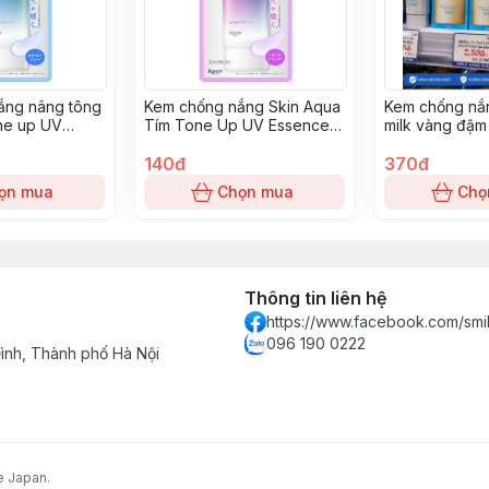
ắng nâng tông
Kem chống nắng Skin Aqua
Kem chống nắ
ne up UV
Tím Tone Up UV Essence
milk vàng đậm
50+ pa++++
SPF50+ PA++++
mới 2026
Dương
140đ
370đ
ọn mua
Chọn mua
Chọ
Thông tin liên hệ
https://www.facebook.com/smi
096 190 0222
nh, Thành phố Hà Nội
e Japan.