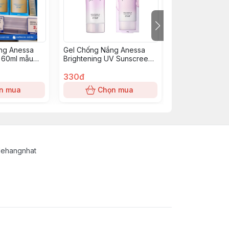
ng Anessa
Gel Chống Nắng Anessa
KEM CHỐNG NẮ
 60ml mẫu
Brightening UV Sunscreen
GEL UV EX MỚI
Tone Up 90g
330đ
330đ
n mua
Chọn mua
Chọn
lehangnhat