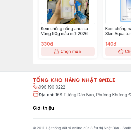
Kem chống nắng anessa
Kem chống n
Vàng 90g mẫu mới 2026
Skin Aqua to
Essence spf
330đ
80g - Xanh 
140đ
Chọn mua
Ch
TỔNG KHO HÀNG NHẬT SMILE
096 190 0222
Địa chỉ
:
168 Tưởng Dân Bảo, Phường Khương Đì
Giới thiệu
© 2011 Hệ thống đặt sỉ online của Siêu thị Nhật Bản - Smil