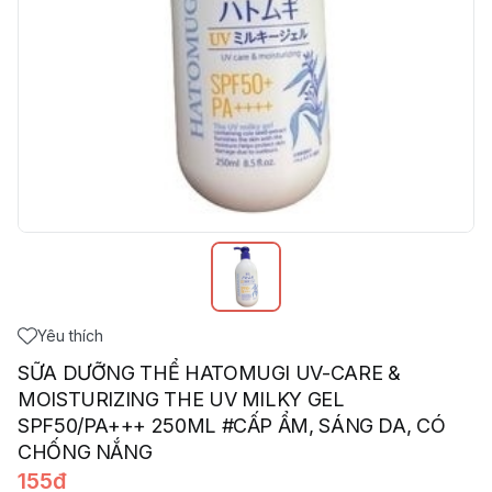
Yêu thích
SỮA DƯỠNG THỂ HATOMUGI UV-CARE &
MOISTURIZING THE UV MILKY GEL
SPF50/PA+++ 250ML #CẤP ẨM, SÁNG DA, CÓ
CHỐNG NẮNG
155đ