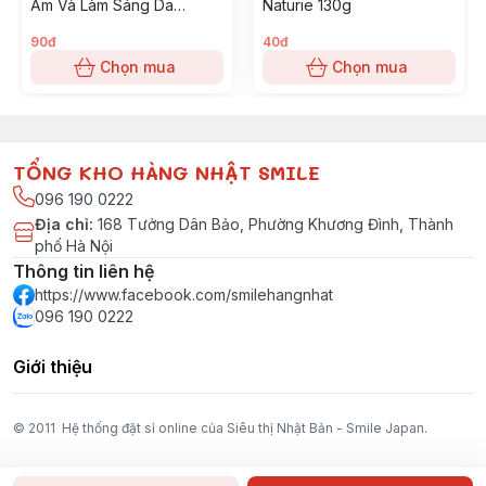
Ẩm Và Làm Sáng Da
Naturie 130g
Hatomugi Ý Dĩ SPF50+
PA++++ (màu trắng) 80g
90đ
40đ
Chọn mua
Chọn mua
TỔNG KHO HÀNG NHẬT SMILE
096 190 0222
Địa chỉ
:
168 Tưởng Dân Bảo, Phường Khương Đình, Thành
phố Hà Nội
Thông tin liên hệ
https://www.facebook.com/smilehangnhat
096 190 0222
Giới thiệu
© 2011 Hệ thống đặt sỉ online của Siêu thị Nhật Bản - Smile Japan.