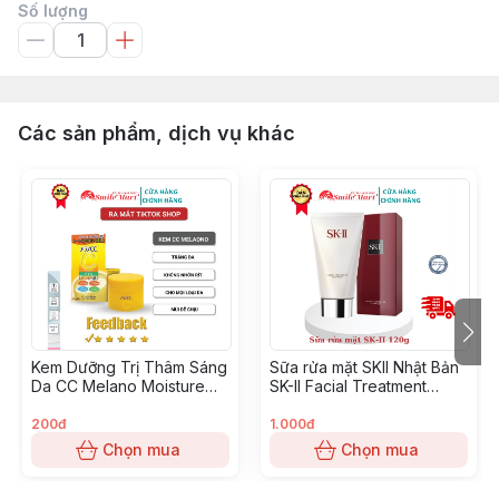
Số lượng
Các sản phẩm, dịch vụ khác
Kem Dưỡng Trị Thâm Sáng
￼Sữa rửa mặt SKII Nhật Bản
Da CC Melano Moisture
SK-II Facial Treatment
Cream 100g
Gentle Cleanser - Tuýp
120g
200đ
1.000đ
Chọn mua
Chọn mua