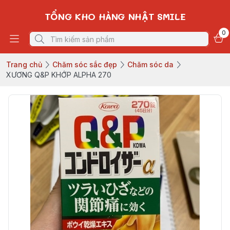
TỔNG KHO HÀNG NHẬT SMILE
0
Trang chủ
Chăm sóc sắc đẹp
Chăm sóc da
XƯƠNG Q&P KHỚP ALPHA 270