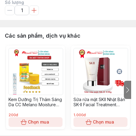
Số lượng
Các sản phẩm, dịch vụ khác
Kem Dưỡng Trị Thâm Sáng
￼Sữa rửa mặt SKII Nhật Bản
Da CC Melano Moisture
SK-II Facial Treatment
Cream 100g
Gentle Cleanser - Tuýp
120g
200đ
1.000đ
Chọn mua
Chọn mua