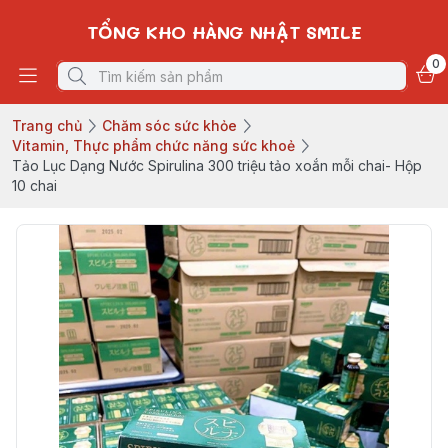
TỔNG KHO HÀNG NHẬT SMILE
0
Trang chủ
Chăm sóc sức khỏe
Vitamin, Thực phẩm chức năng sức khoẻ
Tảo Lục Dạng Nước Spirulina 300 triệu tảo xoắn mỗi chai- Hộp
10 chai