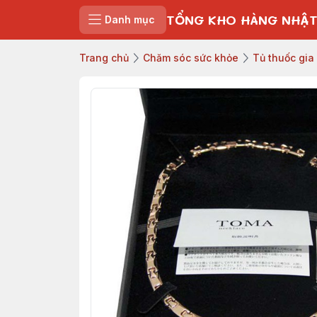
TỔNG KHO HÀNG NHẬT
Danh mục
Trang chủ
Chăm sóc sức khỏe
Tủ thuốc gia