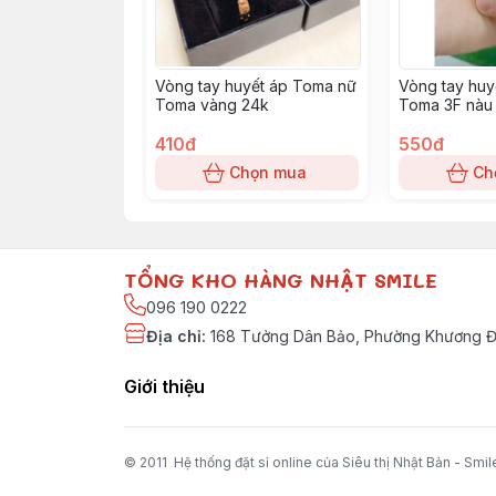
Vòng tay huyết áp Toma nữ
Vòng tay huy
Toma vàng 24k
Toma 3F nàu 
410đ
550đ
Chọn mua
Ch
TỔNG KHO HÀNG NHẬT SMILE
096 190 0222
Địa chỉ
:
168 Tưởng Dân Bảo, Phường Khương Đì
Giới thiệu
© 2011 Hệ thống đặt sỉ online của Siêu thị Nhật Bản - Smil