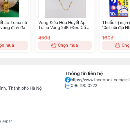
ết áp Toma nữ
Vòng Điều Hòa Huyết Áp
Thuốc trị mụn 
vàng đính đá
Toma Vàng 24K (Đeo Cổ
10ml nội địa N
Nữ)
450đ
160đ
ọn mua
Chọn mua
Chọ
Thông tin liên hệ
https://www.facebook.com/smi
096 190 0222
nh, Thành phố Hà Nội
e Japan.