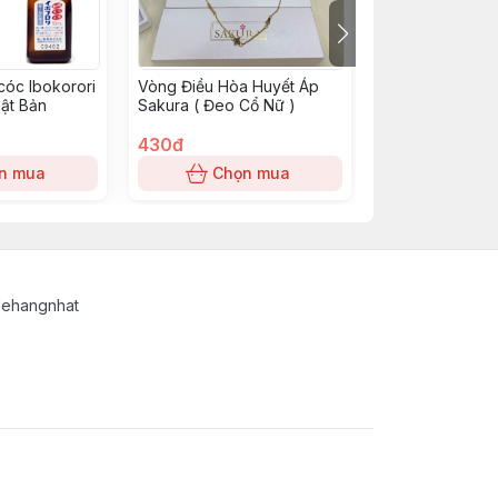
cóc Ibokorori
Vòng Điều Hòa Huyết Áp
Viên Uống Tỏi 
hật Bản
Sakura ( Đeo Cổ Nữ )
Hỗ Trợ Tăng Đ
100 viên- 10 vì
430đ
100đ
n mua
Chọn mua
Chọn
lehangnhat