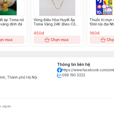
ết áp Toma nữ
Vòng Điều Hòa Huyết Áp
Thuốc trị mụn 
vàng đính đá
Toma Vàng 24K (Đeo Cổ
10ml nội địa N
Nữ)
450đ
160đ
ọn mua
Chọn mua
Chọ
Thông tin liên hệ
https://www.facebook.com/smi
096 190 0222
nh, Thành phố Hà Nội
e Japan.