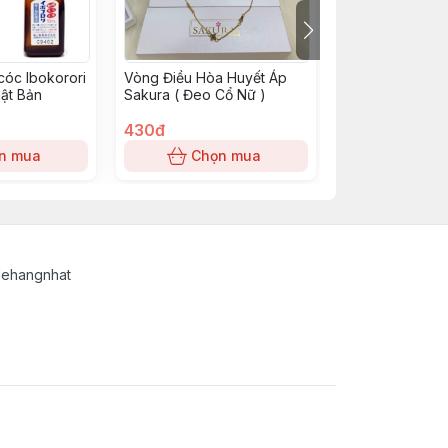
cóc Ibokorori
Vòng Điều Hòa Huyết Áp
Viên Uống Tỏi 
hật Bản
Sakura ( Đeo Cổ Nữ )
Hỗ Trợ Tăng Đ
100 viên- 10 vì
430đ
100đ
n mua
Chọn mua
Chọn
lehangnhat