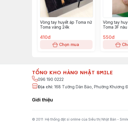
Vòng tay huyết áp Toma nữ
Vòng tay huy
Toma vàng 24k
Toma 3F nàu 
410đ
550đ
Chọn mua
Ch
TỔNG KHO HÀNG NHẬT SMILE
096 190 0222
Địa chỉ
:
168 Tưởng Dân Bảo, Phường Khương Đì
Giới thiệu
© 2011 Hệ thống đặt sỉ online của Siêu thị Nhật Bản - Smil