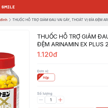
 SMILE
 đình
THUỐC HỖ TRỢ GIẢM ĐAU VAI GÁY, THOÁT VỊ ĐĨA ĐỆM AR
THUỐC HỖ TRỢ GIẢM ĐAU 
ĐỆM ARINAMIN EX PLUS 2
1.120đ
Đơn vị
:
Hộp
Số lượng