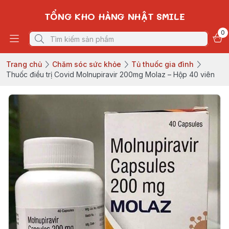
TỔNG KHO HÀNG NHẬT SMILE
0
Trang chủ
Chăm sóc sức khỏe
Tủ thuốc gia đình
Thuốc điều trị Covid Molnupiravir 200mg Molaz – Hộp 40 viên