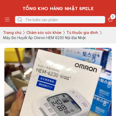
TỔNG KHO HÀNG NHẬT SMILE
0
Trang chủ
Chăm sóc sức khỏe
Tủ thuốc gia đình
Máy Đo Huyết Áp Omron HEM 6230 Nội Địa Nhật