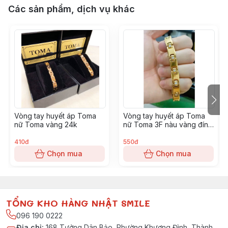
Các sản phẩm, dịch vụ khác
Vòng tay huyết áp Toma
Vòng tay huyết áp Toma
nữ Toma vàng 24k
nữ Toma 3F nàu vàng đính
đá
410đ
550đ
Chọn mua
Chọn mua
TỔNG KHO HÀNG NHẬT SMILE
096 190 0222
Địa chỉ
:
168 Tưởng Dân Bảo, Phường Khương Đình, Thành