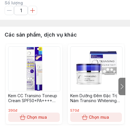
Số lượng
Các sản phẩm, dịch vụ khác
Kem CC Transino Toneup
Kem Dưỡng Đêm Đặc Trị
Cream SPF50+PA++++
Nám Transino Whitening
30g- vạch nude
Repair Cream EX 35g
390đ
570đ
Chọn mua
Chọn mua