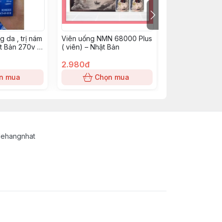
g da , trị nám
Viên uống NMN 68000 Plus
VITAMIN E ĐỎ 
ật Bản 270v -
( viên) – Nhật Bản
MIRROLLA HÀM
55
400MG 30 VIÊ
2.980đ
195đ
n mua
Chọn mua
Chọn
lehangnhat