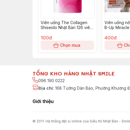
Viên uống The Collagen
Viên uống n
Shiseido Nhật Bản 126 viên
B-Up Miracle
Dạng Túi
100đ
400đ
Chọn mua
Ch
TỔNG KHO HÀNG NHẬT SMILE
096 190 0222
Địa chỉ
:
168 Tưởng Dân Bảo, Phường Khương Đì
Giới thiệu
© 2011 Hệ thống đặt sỉ online của Siêu thị Nhật Bản - Smil