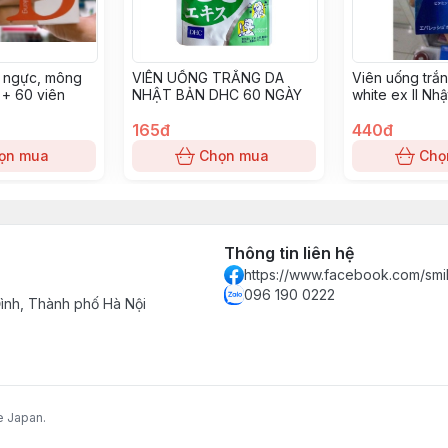
ở ngực, mông
VIÊN UỐNG TRẮNG DA
Viên uống trắn
 + 60 viên
NHẬT BẢN DHC 60 NGÀY
white ex II Nh
49871076240
165đ
440đ
ọn mua
Chọn mua
Chọ
Thông tin liên hệ
https://www.facebook.com/smi
096 190 0222
nh, Thành phố Hà Nội
e Japan.