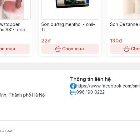
wstopper
Son dưỡng menthol - omi-
Son Cezanne 
àu 931- teddy
TL
22đ
130đ
ọn mua
Chọn mua
Chọ
Thông tin liên hệ
https://www.facebook.com/smi
096 190 0222
nh, Thành phố Hà Nội
e Japan.