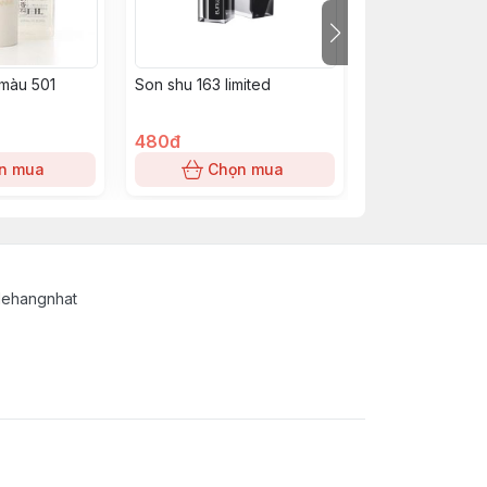
màu 501
Son shu 163 limited
Son MAC 602 Ch
đỏ gạch
480đ
0đ
n mua
Chọn mua
Chọn
lehangnhat