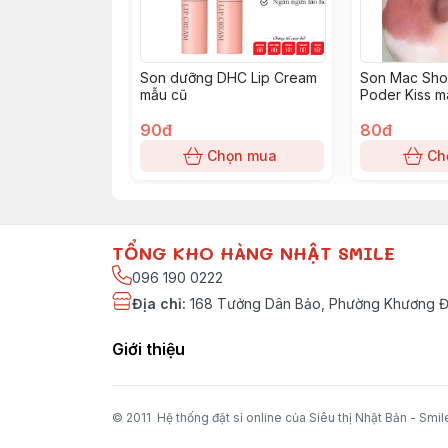
Son dưỡng DHC Lip Cream
Son Mac Sho
mẫu cũ
Poder Kiss m
hồng trầm
90đ
80đ
Chọn mua
Ch
TỔNG KHO HÀNG NHẬT SMILE
096 190 0222
Địa chỉ
:
168 Tưởng Dân Bảo, Phường Khương Đì
Giới thiệu
© 2011 Hệ thống đặt sỉ online của Siêu thị Nhật Bản - Smil