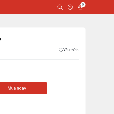
0
ỏ
Yêu thích
Mua ngay