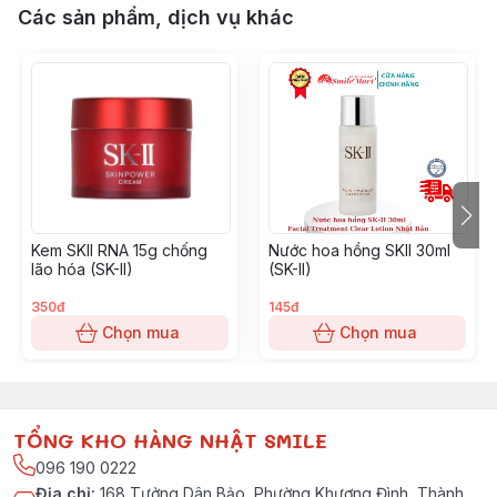
Các sản phẩm, dịch vụ khác
Kem SKII RNA 15g chống
Nước hoa hồng SKII 30ml
lão hóa (SK-II)
(SK-II)
350đ
145đ
Chọn mua
Chọn mua
TỔNG KHO HÀNG NHẬT SMILE
096 190 0222
Địa chỉ
:
168 Tưởng Dân Bảo, Phường Khương Đình, Thành