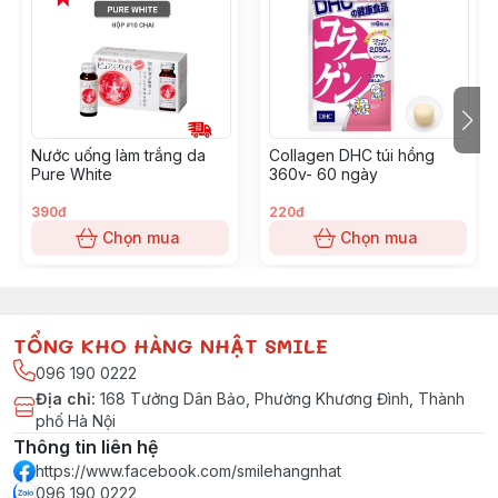
Nước uống làm trắng da
Collagen DHC túi hồng
Pure White
360v- 60 ngày
390đ
220đ
Chọn mua
Chọn mua
TỔNG KHO HÀNG NHẬT SMILE
096 190 0222
Địa chỉ
:
168 Tưởng Dân Bảo, Phường Khương Đình, Thành
phố Hà Nội
Thông tin liên hệ
https://www.facebook.com/smilehangnhat
096 190 0222