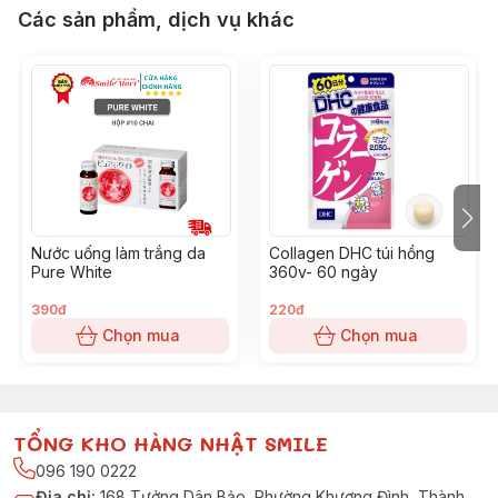
Các sản phẩm, dịch vụ khác
Nước uống làm trắng da
Collagen DHC túi hồng
Pure White
360v- 60 ngày
390đ
220đ
Chọn mua
Chọn mua
TỔNG KHO HÀNG NHẬT SMILE
096 190 0222
Địa chỉ
:
168 Tưởng Dân Bảo, Phường Khương Đình, Thành