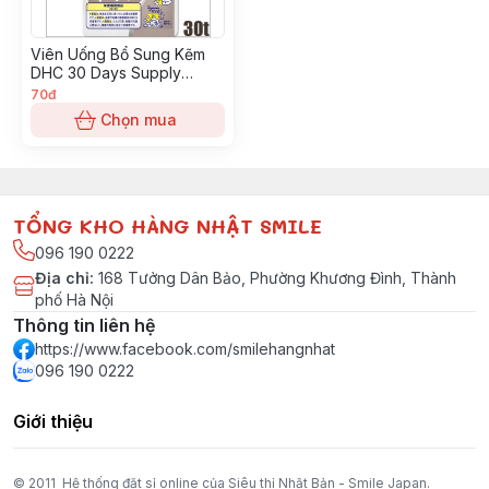
Viên Uống Bổ Sung Kẽm
DHC 30 Days Supply
(hàng chính hãng, có tem
70đ
phụ)
Chọn mua
TỔNG KHO HÀNG NHẬT SMILE
096 190 0222
Địa chỉ
:
168 Tưởng Dân Bảo, Phường Khương Đình, Thành
phố Hà Nội
Thông tin liên hệ
https://www.facebook.com/smilehangnhat
096 190 0222
Giới thiệu
© 2011 Hệ thống đặt sỉ online của Siêu thị Nhật Bản - Smile Japan.