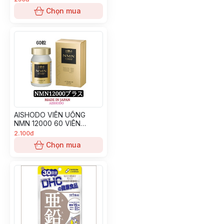
Chọn mua
AISHODO VIÊN UỐNG
NMN 12000 60 VIÊN
3000mg
2.100đ
Chọn mua