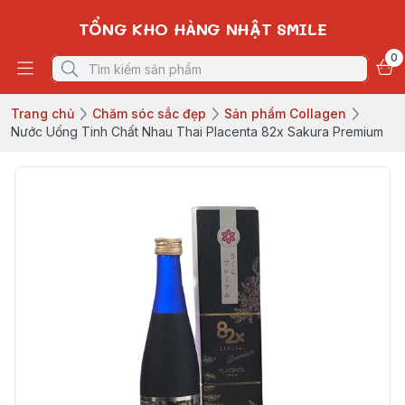
TỔNG KHO HÀNG NHẬT SMILE
0
Trang chủ
Chăm sóc sắc đẹp
Sản phẩm Collagen
Nước Uống Tinh Chất Nhau Thai Placenta 82x Sakura Premium