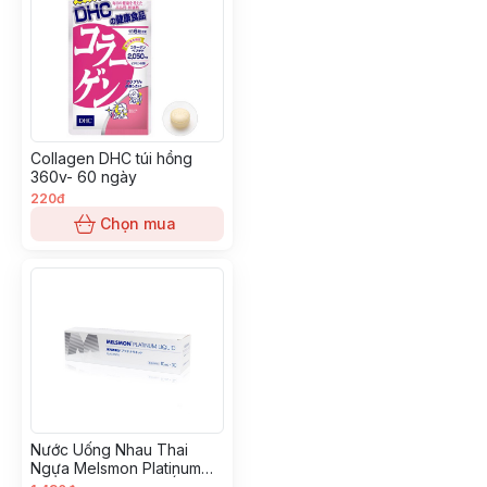
Collagen DHC túi hồng
360v- 60 ngày
220đ
Chọn mua
Nước Uống Nhau Thai
Ngựa Melsmon Platinum
Liquid Placenta 30 Ống X