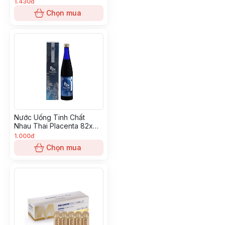
1.430đ
10ml
Chọn mua
Nước Uống Tinh Chất
Nhau Thai Placenta 82x
Classic
1.000đ
Chọn mua