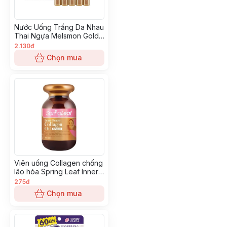
Nước Uống Trắng Da Nhau
Thai Ngựa Melsmon Gold
Liquid
2.130đ
Chọn mua
Viên uống Collagen chống
lão hóa Spring Leaf Inner
Beauty Collagen Plus 90
275đ
viên date 2/2025
Chọn mua