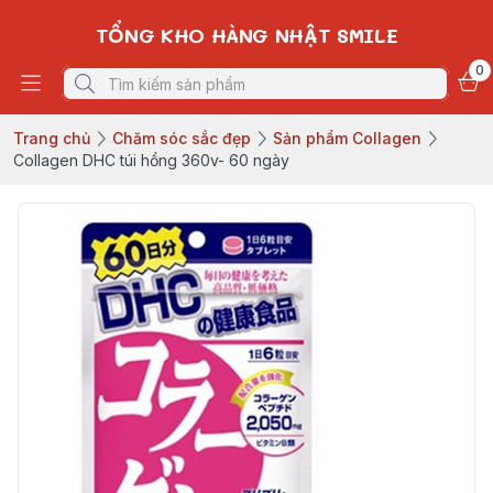
TỔNG KHO HÀNG NHẬT SMILE
0
Trang chủ
Chăm sóc sắc đẹp
Sản phẩm Collagen
Collagen DHC túi hồng 360v- 60 ngày