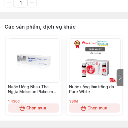
Các sản phẩm, dịch vụ khác
Nước Uống Nhau Thai
Nước uống làm trắng da
Ngựa Melsmon Platinum
Pure White
Liquid Placenta 30 Ống X
10ml
1.430đ
390đ
Chọn mua
Chọn mua