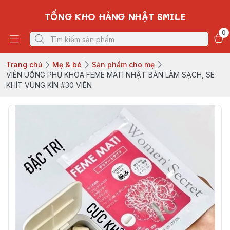
TỔNG KHO HÀNG NHẬT SMILE
0
Trang chủ
Mẹ & bé
Sản phẩm cho mẹ
VIÊN UỐNG PHỤ KHOA FEME MATI NHẬT BẢN LÀM SẠCH, SE
KHÍT VÙNG KÍN #30 VIÊN