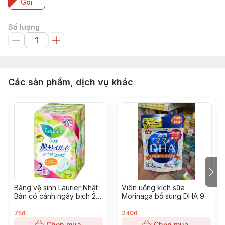
Gói
Số lượng
Các sản phẩm, dịch vụ khác
Băng vệ sinh Laurier Nhật
Viên uống kích sữa
Bản có cánh ngày bịch 22
Morinaga bổ sung DHA 90
miếng
viên
75đ
240đ
Chọn mua
Chọn mua