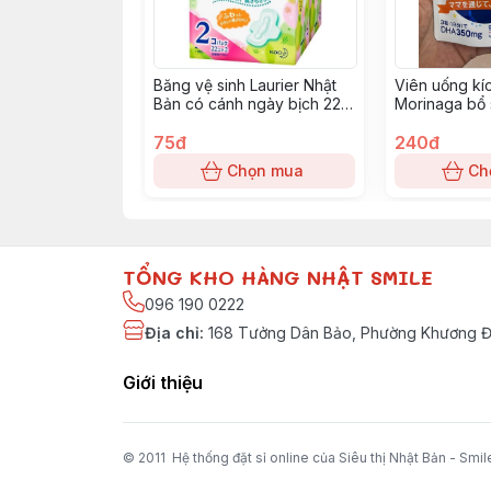
Băng vệ sinh Laurier Nhật
Viên uống kí
Bản có cánh ngày bịch 22
Morinaga bổ
miếng
viên
75đ
240đ
Chọn mua
Ch
TỔNG KHO HÀNG NHẬT SMILE
096 190 0222
Địa chỉ
:
168 Tưởng Dân Bảo, Phường Khương Đì
Giới thiệu
© 2011 Hệ thống đặt sỉ online của Siêu thị Nhật Bản - Smil