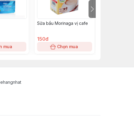
Sữa bầu Morinaga vị cafe
Nước hoa vùng k
Trắng 5ml
150đ
0đ
n mua
Chọn mua
Chọn
lehangnhat