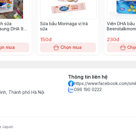
ch sữa
Sữa bầu Morinaga vị trà
Viên DHA bầu
 sung DHA 90
sữa
Beenstalkmom
150đ
230đ
ọn mua
Chọn mua
Chọ
Thông tin liên hệ
https://www.facebook.com/smi
096 190 0222
nh, Thành phố Hà Nội
e Japan.