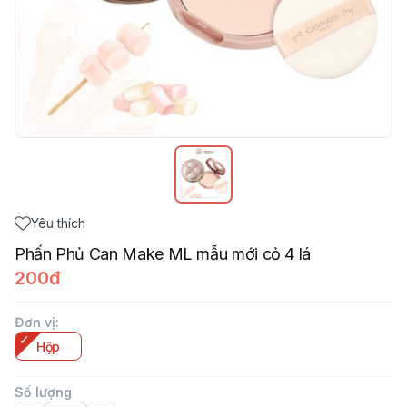
Yêu thích
Phấn Phủ Can Make ML mẫu mới cỏ 4 lá
200đ
Đơn vị
:
Hộp
Số lượng