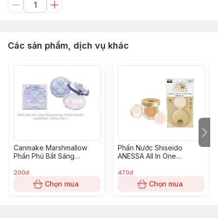
Các sản phẩm, dịch vụ khác
Canmake Marshmallow
Phấn Nước Shiseido
Phấn Phủ Bắt Sáng
ANESSA All In One
Abloom 01 đa sẵc
Foundation Beauty Pact
01- Tone sáng
200đ
470đ
Chọn mua
Chọn mua