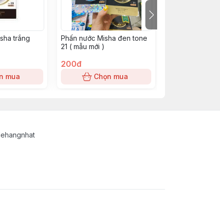
sha trắng
Phấn nước Misha đen tone
Phấn TG tone 0
21 ( mẫu mới )
200đ
150đ
n mua
Chọn mua
Chọn
lehangnhat