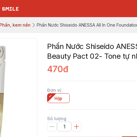
 SMILE
Phấn, kem nền
Phấn Nước Shiseido ANESSA All In One Foundatio
Phấn Nước Shiseido ANESS
Beauty Pact 02- Tone tự n
470đ
Đơn vị
:
Hộp
Số lượng