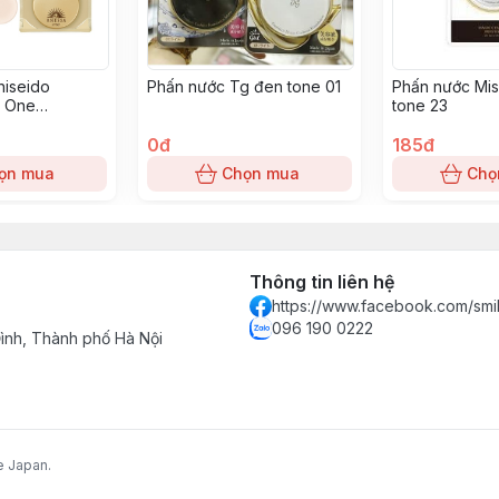
hiseido
Phấn nước Tg đen tone 01
Phấn nước Mis
n One
tone 23
eauty Pact 01-
0đ
185đ
ọn mua
Chọn mua
Chọ
Thông tin liên hệ
https://www.facebook.com/smi
096 190 0222
nh, Thành phố Hà Nội
e Japan.