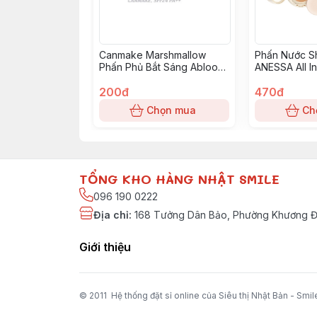
Canmake Marshmallow
Phấn Nước S
Phấn Phủ Bắt Sáng Abloom
ANESSA All I
01 đa sẵc
Foundation B
200đ
Tone sáng
470đ
Chọn mua
Ch
TỔNG KHO HÀNG NHẬT SMILE
096 190 0222
Địa chỉ
:
168 Tưởng Dân Bảo, Phường Khương Đì
Giới thiệu
© 2011 Hệ thống đặt sỉ online của Siêu thị Nhật Bản - Smil