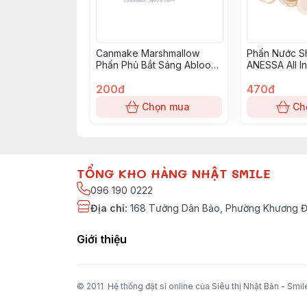
Canmake Marshmallow
Phấn Nước S
Phấn Phủ Bắt Sáng Abloom
ANESSA All I
01 đa sẵc
Foundation B
200đ
Tone sáng
470đ
Chọn mua
Ch
TỔNG KHO HÀNG NHẬT SMILE
096 190 0222
Địa chỉ
:
168 Tưởng Dân Bảo, Phường Khương Đì
Giới thiệu
© 2011 Hệ thống đặt sỉ online của Siêu thị Nhật Bản - Smil