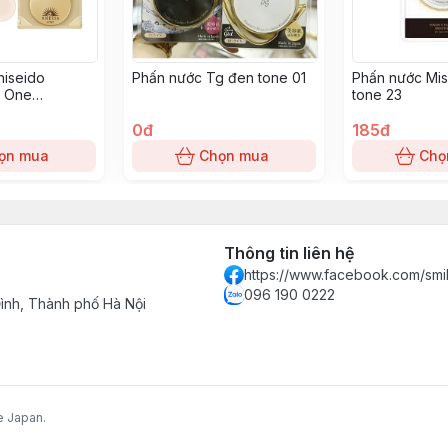
hiseido
Phấn nước Tg đen tone 01
Phấn nước Mis
n One
tone 23
eauty Pact 01-
0đ
185đ
ọn mua
Chọn mua
Chọ
Thông tin liên hệ
https://www.facebook.com/smi
096 190 0222
nh, Thành phố Hà Nội
e Japan.