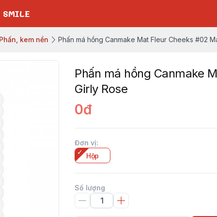
 SMILE
Phấn, kem nền
Phấn má hồng Canmake Mat Fleur Cheeks #02 Mat
Phấn má hồng Canmake Ma
Girly Rose
0đ
Đơn vị
:
Hộp
Số lượng