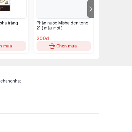
sha trắng
Phấn nước Misha đen tone
Phấn TG tone 0
21 ( mẫu mới )
200đ
150đ
n mua
Chọn mua
Chọn
lehangnhat