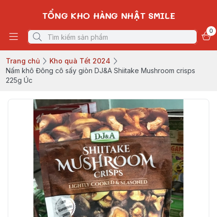
TỔNG KHO HÀNG NHẬT SMILE
0
Trang chủ
Kho quà Tết 2024
Nấm khô Đông cô sấy giòn DJ&A Shiitake Mushroom crisps
225g Úc