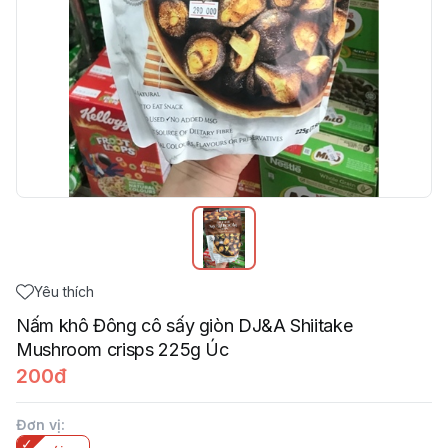
Yêu thích
Nấm khô Đông cô sấy giòn DJ&A Shiitake
Mushroom crisps 225g Úc
200đ
Đơn vị
: