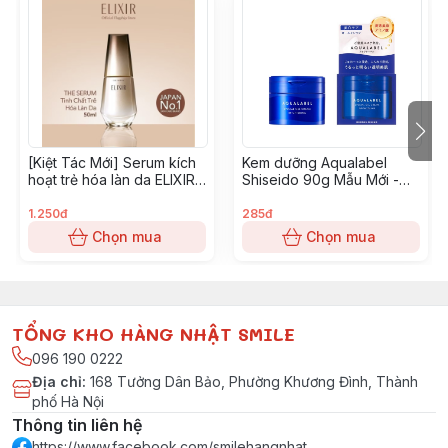
￼[Kiệt Tác Mới] Serum kích
Kem dưỡng Aqualabel
hoạt trẻ hóa làn da ELIXIR
Shiseido 90g Mẫu Mới -
The Serum 50ML
Xanh
1.250đ
285đ
Chọn mua
Chọn mua
TỔNG KHO HÀNG NHẬT SMILE
096 190 0222
Địa chỉ
:
168 Tưởng Dân Bảo, Phường Khương Đình, Thành
phố Hà Nội
Thông tin liên hệ
https://www.facebook.com/smilehangnhat