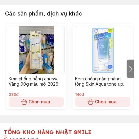
Các sản phẩm, dịch vụ khác
Kem chống nắng anessa
Kem chống nắng nâng
Vàng 90g mẫu mới 2026
tông Skin Aqua tone up
UV Essence spf50+
pa++++ 80g - Xanh
330đ
140đ
Dương
Chọn mua
Chọn mua
TỔNG KHO HÀNG NHẬT SMILE