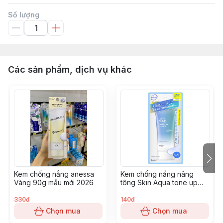
Số lượng
Các sản phẩm, dịch vụ khác
Kem chống nắng anessa
Kem chống nắng nâng
Vàng 90g mẫu mới 2026
tông Skin Aqua tone up
UV Essence spf50+
pa++++ 80g - Xanh
330đ
140đ
Dương
Chọn mua
Chọn mua