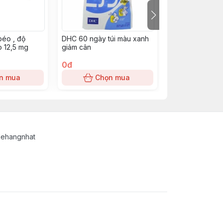
béo , độ
DHC 60 ngày túi màu xanh
Dhc giảm cân 2
 12,5 mg
giảm cân
xanh dương
0đ
0đ
n mua
Chọn mua
Chọn
lehangnhat