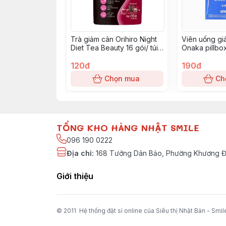
Trà giảm cân Orihiro Night
Viên uống g
Diet Tea Beauty 16 gói/ túi
Onaka pillbo
(50 túi/ thùng)
120đ
190đ
Chọn mua
Ch
TỔNG KHO HÀNG NHẬT SMILE
096 190 0222
Địa chỉ
:
168 Tưởng Dân Bảo, Phường Khương Đì
Giới thiệu
© 2011 Hệ thống đặt sỉ online của Siêu thị Nhật Bản - Smil