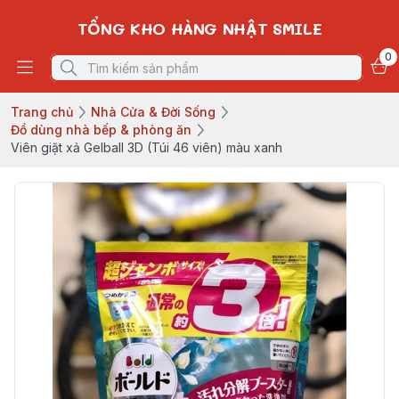
TỔNG KHO HÀNG NHẬT SMILE
0
Trang chủ
Nhà Cửa & Đời Sống
Đồ dùng nhà bếp & phòng ăn
Viên giặt xả Gelball 3D (Túi 46 viên) màu xanh