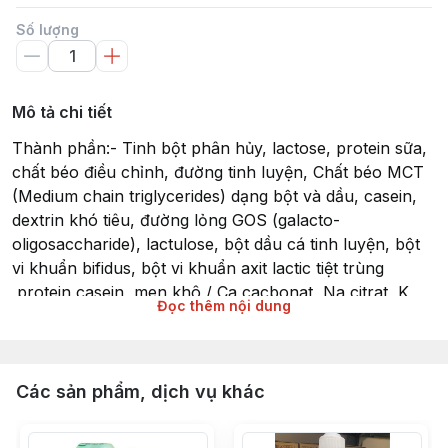
Số lượng
Mô tả chi tiết
Thành phần:- Tinh bột phân hủy, lactose, protein sữa,
chất béo điều chỉnh, đường tinh luyện, Chất béo MCT
(Medium chain triglycerides) dạng bột và dầu, casein,
dextrin khó tiêu, đường lỏng GOS (galacto-
oligosaccharide), lactulose, bột dầu cá tinh luyện, bột
vi khuẩn bifidus, bột vi khuẩn axit lactic tiệt trùng
,protein casein, men khô / Ca cacbonat, Na citrat, K
Đọc thêm nội dung
photphat, Mg clorua, axit xitric, K clorua, lecithin (có
nguồn gốc từ đậu nành), Ca photphat, K cacbonat, VC,
lactoferrin, Ca clorua, hương thơm, pyrophosphat sắt,
VE, Niacin, Ca Pantothenate, V.B6, VA, V.B2, V.B1, Axit
Các sản phẩm, dịch vụ khác
folic, bột màu hoa cúc vạn thọ, VD, V.B12- Thành phần
dị ứng: sữa, đậu nành (Chất gây dị ứng (trong số 27