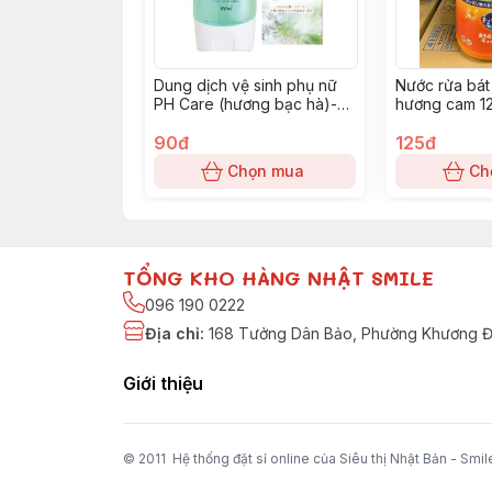
Dung dịch vệ sinh phụ nữ
Nước rửa bá
PH Care (hương bạc hà)-
hương cam 1
xạnh lá
90đ
125đ
Chọn mua
Ch
TỔNG KHO HÀNG NHẬT SMILE
096 190 0222
Địa chỉ
:
168 Tưởng Dân Bảo, Phường Khương Đì
Giới thiệu
© 2011 Hệ thống đặt sỉ online của Siêu thị Nhật Bản - Smil