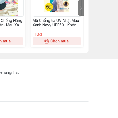
 Chống Nắng
Mũ Chống tia UV Nhật Màu
Máy Cắt Lông 
ản- Màu Xanh
Xanh Navy UPF50+ Không
Màu Xám
Có Khẩu Trang
110đ
45đ
n mua
Chọn mua
Chọn
lehangnhat