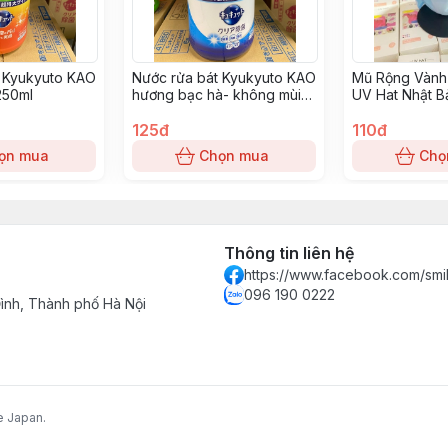
t Kyukyuto KAO
Nước rửa bát Kyukyuto KAO
Mũ Rộng Vành
250ml
hương bạc hà- không mùi
UV Hat Nhật B
1250ml
Nhạt
125đ
110đ
ọn mua
Chọn mua
Chọ
Thông tin liên hệ
https://www.facebook.com/smi
096 190 0222
nh, Thành phố Hà Nội
e Japan.