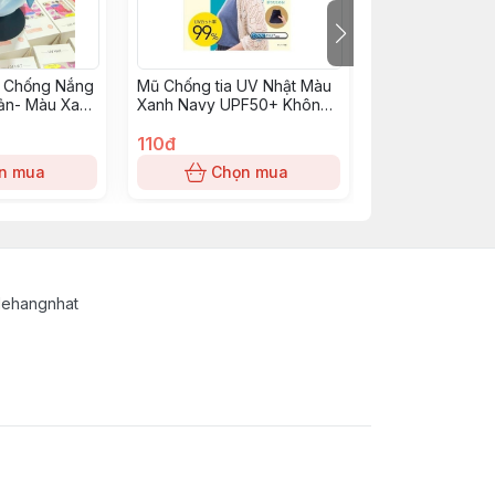
 Chống Nắng
Mũ Chống tia UV Nhật Màu
Máy Cắt Lông 
ản- Màu Xanh
Xanh Navy UPF50+ Không
Màu Xám
Có Khẩu Trang
110đ
45đ
n mua
Chọn mua
Chọn
lehangnhat