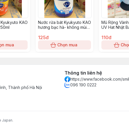
t Kyukyuto KAO
Nước rửa bát Kyukyuto KAO
Mũ Rộng Vành
250ml
hương bạc hà- không mùi
UV Hat Nhật B
1250ml
Nhạt
125đ
110đ
ọn mua
Chọn mua
Chọ
Thông tin liên hệ
https://www.facebook.com/smi
096 190 0222
nh, Thành phố Hà Nội
e Japan.