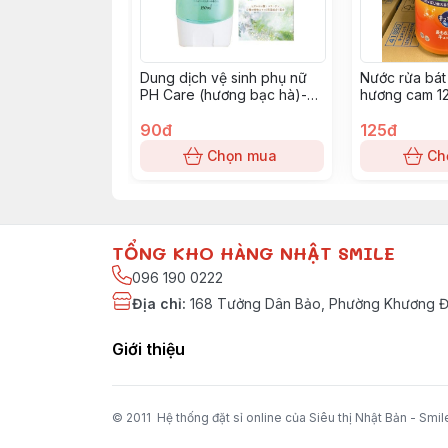
Dung dịch vệ sinh phụ nữ
Nước rửa bá
PH Care (hương bạc hà)-
hương cam 1
xạnh lá
90đ
125đ
Chọn mua
Ch
TỔNG KHO HÀNG NHẬT SMILE
096 190 0222
Địa chỉ
:
168 Tưởng Dân Bảo, Phường Khương Đì
Giới thiệu
© 2011 Hệ thống đặt sỉ online của Siêu thị Nhật Bản - Smil