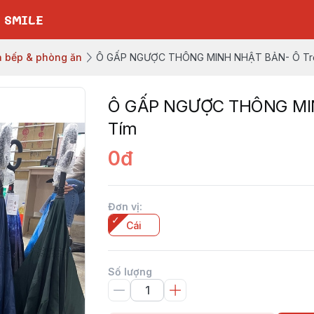
 SMILE
 bếp & phòng ăn
Ô GẤP NGƯỢC THÔNG MINH NHẬT BẢN- Ô Tr
Ô GẤP NGƯỢC THÔNG MIN
Tím
0đ
Đơn vị
:
Cái
Số lượng