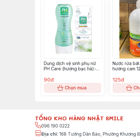
Dung dịch vệ sinh phụ nữ
Nước rửa bá
PH Care (hương bạc hà)-
hương cam 1
xạnh lá
90đ
125đ
Chọn mua
Ch
TỔNG KHO HÀNG NHẬT SMILE
096 190 0222
Địa chỉ
:
168 Tưởng Dân Bảo, Phường Khương Đì