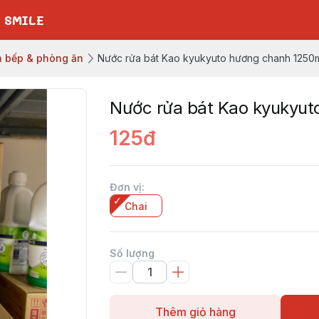
 SMILE
 bếp & phòng ăn
Nước rửa bát Kao kyukyuto hương chanh 1250
Nước rửa bát Kao kyukyut
125đ
Đơn vị
:
Chai
Số lượng
Thêm giỏ hàng