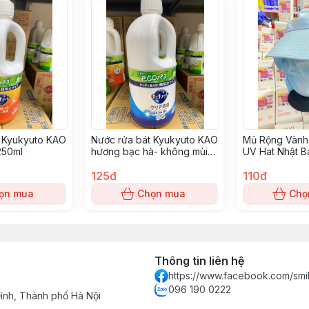
t Kyukyuto KAO
Nước rửa bát Kyukyuto KAO
Mũ Rộng Vành
250ml
hương bạc hà- không mùi
UV Hat Nhật B
1250ml
Nhạt
125đ
110đ
ọn mua
Chọn mua
Chọ
Thông tin liên hệ
https://www.facebook.com/smi
096 190 0222
nh, Thành phố Hà Nội