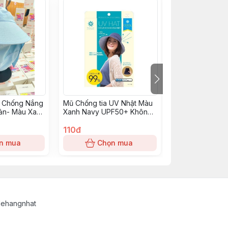
 Chống Nắng
Mũ Chống tia UV Nhật Màu
Máy Cắt Lông 
ản- Màu Xanh
Xanh Navy UPF50+ Không
Màu Xám
Có Khẩu Trang
110đ
45đ
n mua
Chọn mua
Chọn
lehangnhat